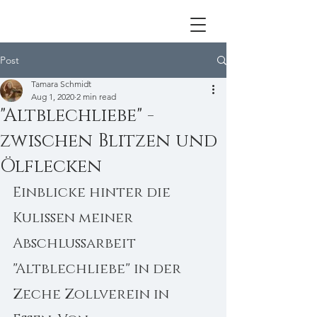
Post
Tamara Schmidt
Aug 1, 2020
2 min read
"Altblechliebe" -
zwischen Blitzen und
Ölflecken
Einblicke hinter die 
Kulissen meiner 
Abschlussarbeit 
"Altblechliebe" in der 
Zeche Zollverein in 