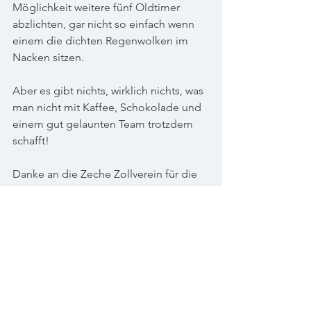
Möglichkeit weitere fünf Oldtimer 
abzlichten, gar nicht so einfach wenn 
einem die dichten Regenwolken im 
Nacken sitzen. 
Aber es gibt nichts, wirklich nichts, was 
man nicht mit Kaffee, Schokolade und 
einem gut gelaunten Team trotzdem 
schafft! 
Danke an die Zeche Zollverein für die 
tolle Location und den herzlichen 
Empfang! Danke an alle Autobesitzer 
für eure Geduld, fürs Putzen und mit 
anpacken! 
Danke an Simon für die Mithilfe und 
die tollen Making Of-Bilder!
Und mein letzter großer Dank gebührt 
Wayne - Danke dass du mich auf die 